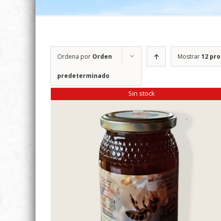
Ordena por
Orden
Mostrar
12 pr
predeterminado
Sin stock