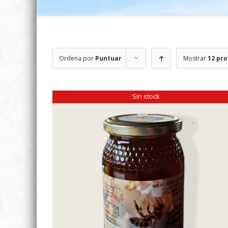
Ordena por
Puntuar
Mostrar
12 pr
Sin stock