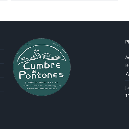
P
A
B
7
J
1