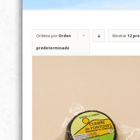
Ordena por
Orden
Mostrar
12 pr
predeterminado