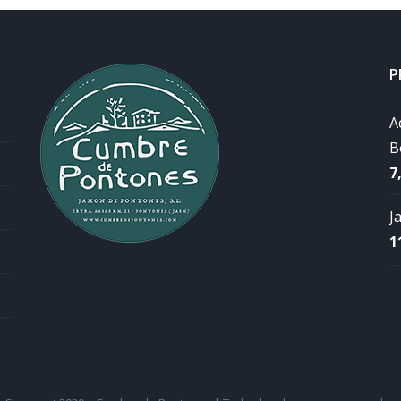
P
A
B
7
J
1