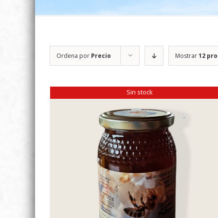
Ordena por
Precio
Mostrar
12 pr
Sin stock