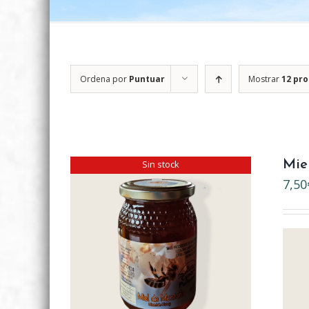
Ordena por
Puntuar
Mostrar
12 pr
Sin stock
Mie
7,50