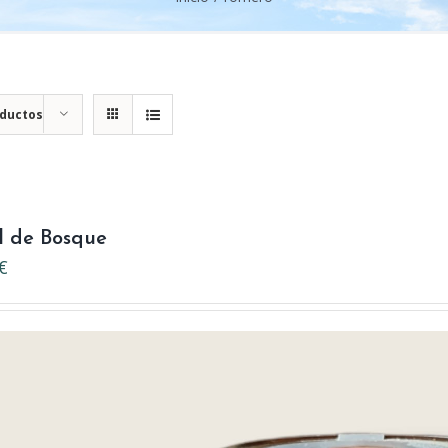
oductos
l de Bosque
€