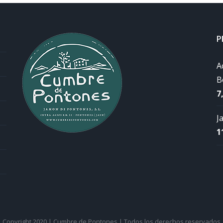
P
A
B
7
J
1
Copyright 2020 | Cumbre de Pontones | Todos los derechos reservados