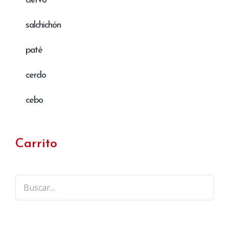
ciervo
salchichón
paté
cerdo
cebo
Carrito