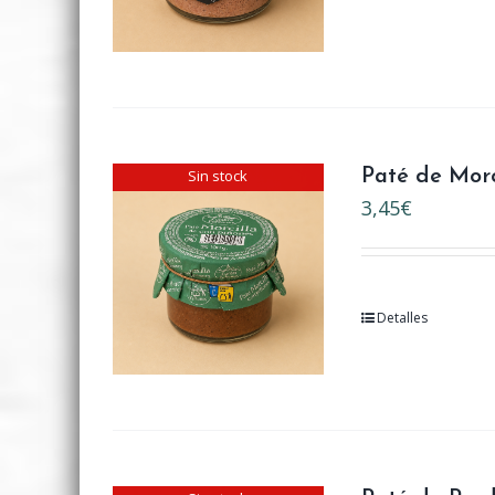
Sin stock
Paté de Morc
3,45
€
Detalles