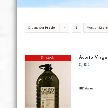
Ordena por
Precio
Mostrar
12 pr
Sin stock
Aceite Virge
0,00
€
Detalles