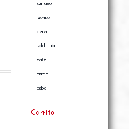
serrano
ibérico
ciervo
salchichón
paté
cerdo
cebo
Carrito