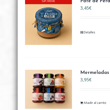
Sin stock
Paté de Perd
3,45
€
Detalles
Mermeladas 
3,95
€
Añadir al carrito