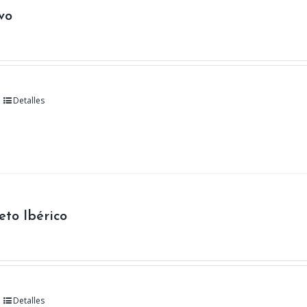
vo
Detalles
eto Ibérico
Detalles