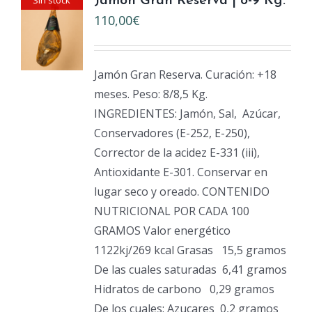
Jamón Gran Reserva | 8-9 Kg.
110,00
€
Jamón Gran Reserva. Curación: +18
meses. Peso: 8/8,5 Kg.
INGREDIENTES: Jamón, Sal,
Azúcar,
Conservadores (E-252, E-250),
Corrector de la acidez E-331 (iii),
Antioxidante E-301. Conservar en
lugar seco y oreado. CONTENIDO
NUTRICIONAL POR CADA 100
GRAMOS Valor energético
1122kj/269 kcal Grasas
15,5 gramos
De las cuales saturadas
6,41 gramos
Hidratos de carbono
0,29 gramos
De los cuales: Azucares
0,2 gramos