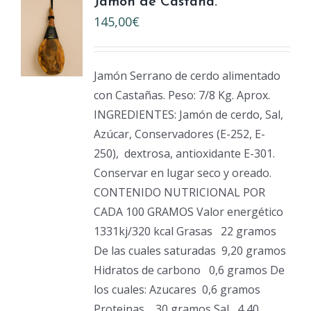
Jamón de Castaña.
145,00
€
Jamón Serrano de cerdo alimentado
con Castañas. Peso: 7/8 Kg. Aprox.
INGREDIENTES: Jamón de cerdo, Sal,
Azúcar, Conservadores (E-252, E-
250),
dextrosa, antioxidante E-301.
Conservar en lugar seco y oreado.
CONTENIDO NUTRICIONAL POR
CADA 100 GRAMOS Valor energético
1331kj/320 kcal Grasas
22 gramos
De las cuales saturadas
9,20 gramos
Hidratos de carbono
0,6 gramos De
los cuales: Azucares
0,6 gramos
Proteinas
30 gramos Sal
4,40