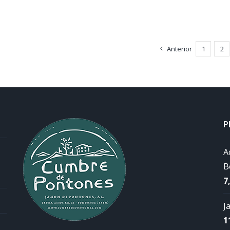
Anterior
1
2
P
A
B
7
J
1