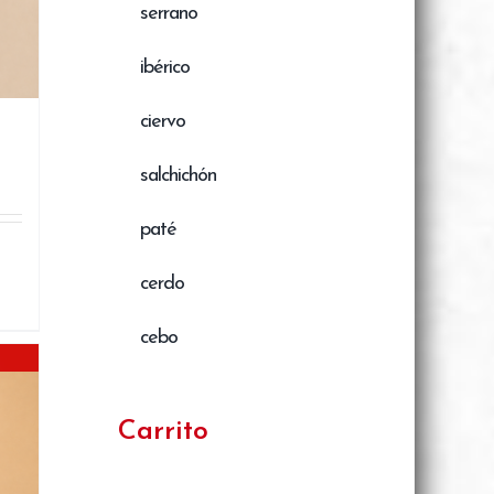
serrano
ibérico
ciervo
salchichón
paté
cerdo
cebo
Carrito