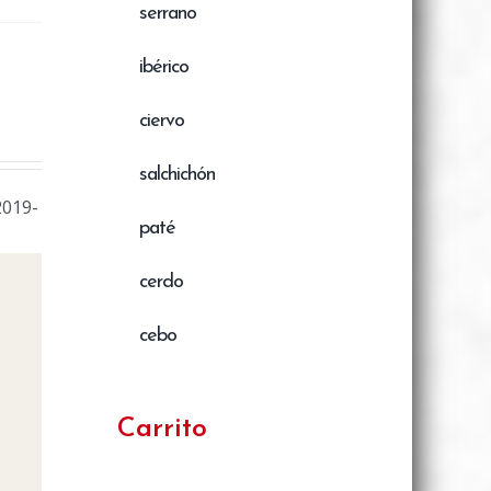
serrano
ibérico
ciervo
salchichón
2019-
paté
cerdo
cebo
Carrito