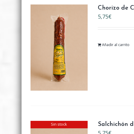
Chorizo de C
5,75
€
Añadir al carrito
Sin stock
Salchichón d
5,75
€