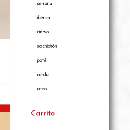
serrano
ibérico
ciervo
salchichón
paté
cerdo
cebo
Carrito